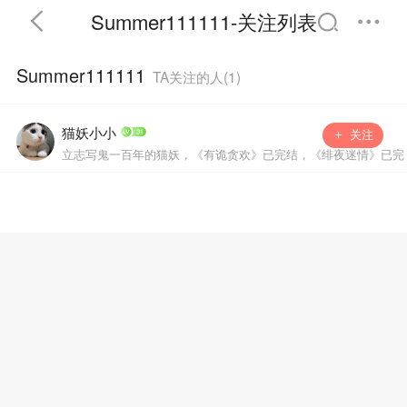
Summer111111-关注列表
Summer111111
TA关注的人(
1
)
猫妖小小
首页
分类
精选
关注
立志写鬼一百年的猫妖，《有诡贪欢》已完结，《绯夜迷情》已完
结，新书筹备中，谢谢各位读者大大的鼓励和支持~
完结
排行
书屋
我的书架