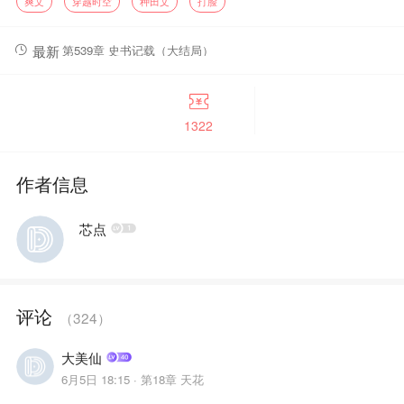
爽文
穿越时空
种田文
打脸
楠溪：“我要世界和平。”
系统：“......我们来商量一下借尸还魂的事情。”
更离谱的是，她的第一个任务竟然是给素未谋面的夫君洗澡！
最新
第539章 史书记载（大结局）
本来她一万个不愿意，可在见到那位久病缠身的夫君后，她改变
1322
作者信息
芯点
评论
（
324
）
大美仙
6月5日 18:15 ·
第18章 天花