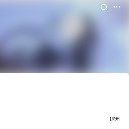
精选
书屋
[展开]