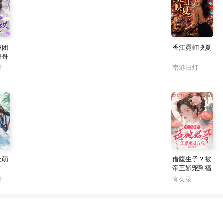
被团
香江霓虹映夏
表哥
糖
南港旧灯
上萌
借腹生子？被
帝王娇宠到福
孕连连
糖
宜久录