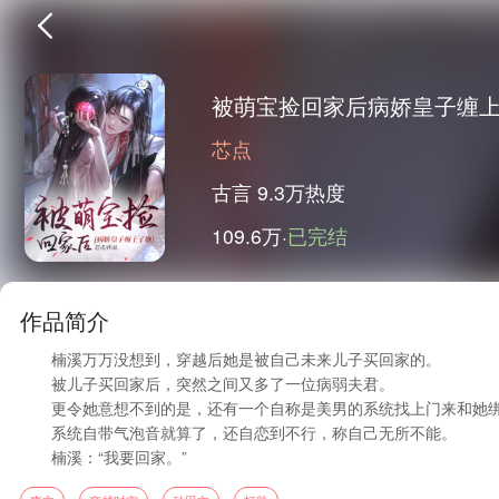
被萌宝捡回家后病娇皇子缠
芯点
首页
古言
9.3万热度
109.6万·
已完结
完结
作品简介
楠溪万万没想到，穿越后她是被自己未来儿子买回家的。
被儿子买回家后，突然之间又多了一位病弱夫君。
更令她意想不到的是，还有一个自称是美男的系统找上门来和她
系统自带气泡音就算了，还自恋到不行，称自己无所不能。
楠溪：“我要回家。”
系统：“不行。”