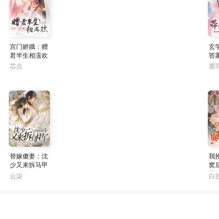
宫门娇娥：赠
玄
君半生相濡欢
答
代
芯点
鹿
替嫁傻妻：沈
我
少又来拆马甲
窝
了
菊
云柒
白
吐