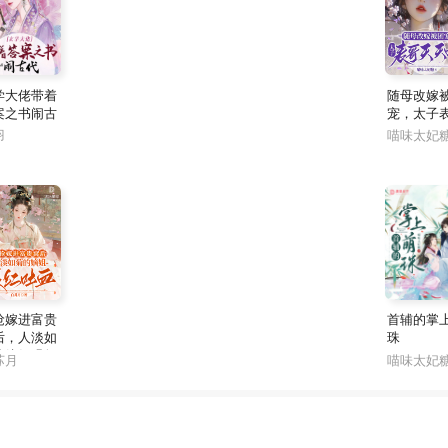
学大佬带着
随母改嫁
案之书闹古
宠，太子
天天哄
羽
喵味太妃
抢嫁进富贵
首辅的掌
后，人淡如
珠
的嫡姐眼红
苏月
喵味太妃
血