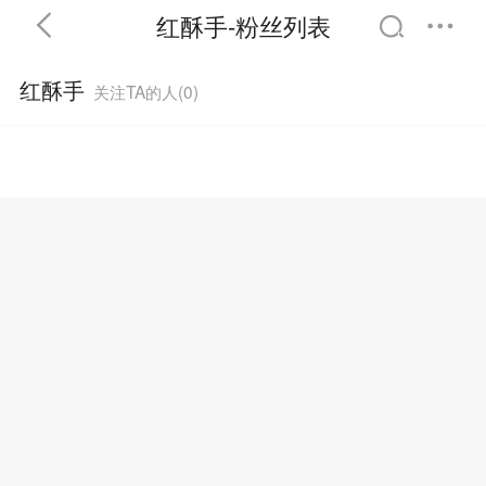
红酥手-粉丝列表
红酥手
关注TA的人(
0
)
首页
分类
精选
完结
排行
书屋
我的书架