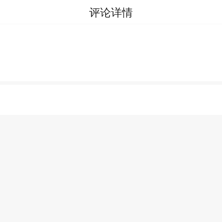
评论详情
分类
排行
我的书架