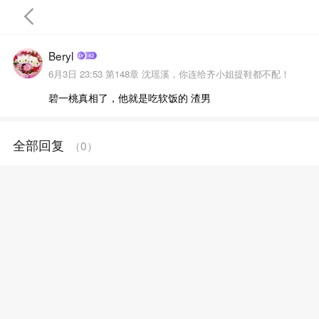
Beryl
6月3日 23:53
第148章 沈瑶溪，你连给齐小姐提鞋都不配！
碧一桃真相了，他就是吃软饭的 渣男
首页
全部回复
（
0
）
完结