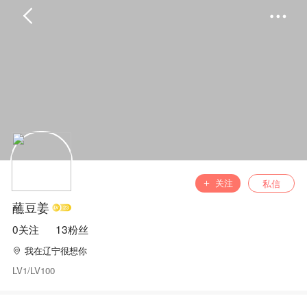
首页
分类
精选
完结
排行
书屋
关注
私信
蘸豆姜
我的书架
0关注
13粉丝
我在辽宁很想你
LV1/LV100