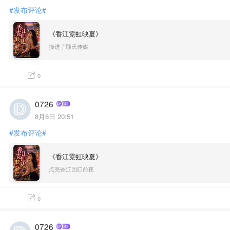
#发布评论#
《香江霓虹映夏》
撞进了顾氏传媒
0
0726
8月6日 20:51
#发布评论#
《香江霓虹映夏》
点亮香江回归前夜
0
0726