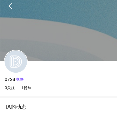
首页
完结
0726
0关注
1粉丝
TA的动态