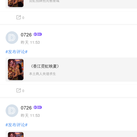
霓虹招牌照亮整座城
0
0726
昨天 11:53
#发布评论#
《香江霓虹映夏》
本土商人夹缝求生
0
0726
昨天 11:53
#发布评论#