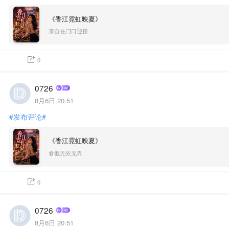
《香江霓虹映夏》
亲自在门口迎接
0
0726
8月6日 20:51
#发布评论#
《香江霓虹映夏》
看似无依无靠
0
0726
8月6日 20:51