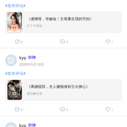
#发布评论#
《虐继母，夺嫁妆！主母重生强的可怕》
打个卡呀哈
0
0
0
kyp
2025年5月19日
#发布评论#
《离婚驳回，夫人腰细身软引火撩心》
签到解任务
0
0
0
kyp