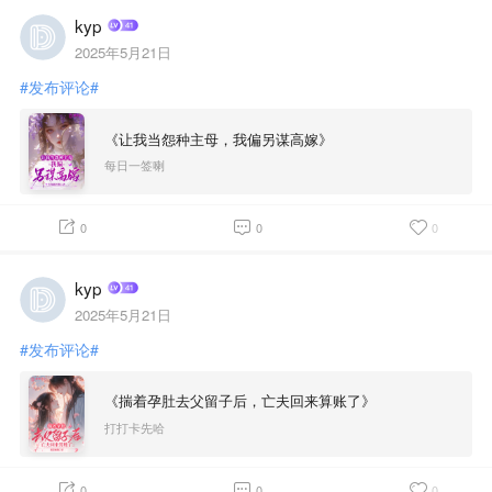
kyp
2025年5月21日
#发布评论#
《让我当怨种主母，我偏另谋高嫁》
每日一签喇
0
0
0
kyp
2025年5月21日
#发布评论#
《揣着孕肚去父留子后，亡夫回来算账了》
打打卡先哈
0
0
0