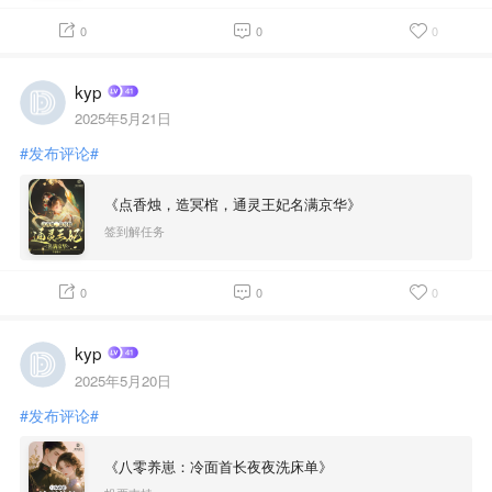
0
0
0
kyp
2025年5月21日
#发布评论#
《点香烛，造冥棺，通灵王妃名满京华》
签到解任务
0
0
0
kyp
2025年5月20日
#发布评论#
《八零养崽：冷面首长夜夜洗床单》