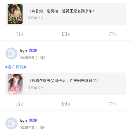
《点香烛，造冥棺，通灵王妃名满京华》
签到解任务
0
0
0
kyp
2025年5月19日
#发布评论#
《揣着孕肚去父留子后，亡夫回来算账了》
签到解任务
0
0
0
kyp
2025年5月19日