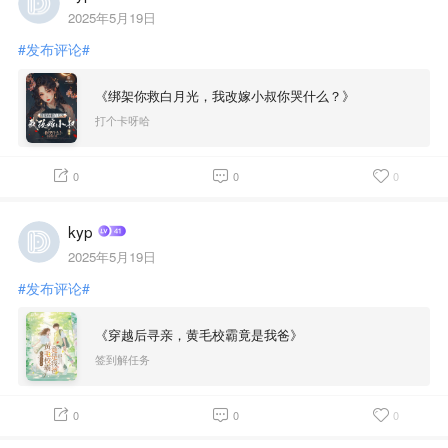
2025年5月19日
#发布评论#
《绑架你救白月光，我改嫁小叔你哭什么？》
打个卡呀哈
0
0
0
kyp
2025年5月19日
#发布评论#
《穿越后寻亲，黄毛校霸竟是我爸》
签到解任务
0
0
0