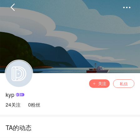
首页
分类
精选
完结
排行
书屋
关注
私信
kyp
我的书架
24关注
0粉丝
TA的动态