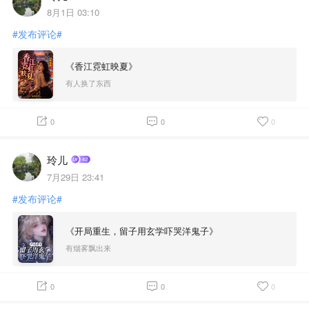
8月1日 03:10
#发布评论#
《香江霓虹映夏》
有人换了东西
0
0
0
玲儿
7月29日 23:41
#发布评论#
《开局重生，留子用玄学吓哭洋鬼子》
有烟雾飘出来
0
0
0