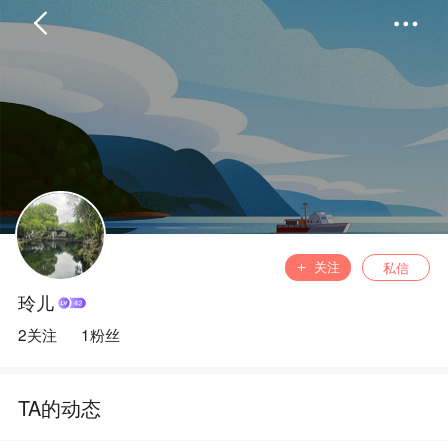
首页
分类
精选
完结
排行
书屋
关注
私信
玲儿
我的书架
2关注
1粉丝
TA的动态