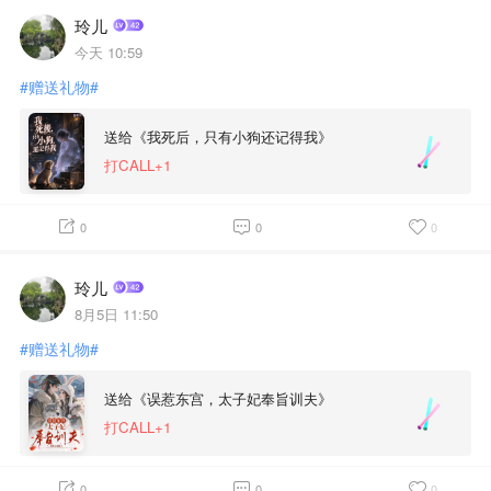
玲儿
今天 10:59
#赠送礼物#
送给《我死后，只有小狗还记得我》
打CALL+1
0
0
0
玲儿
8月5日 11:50
#赠送礼物#
送给《误惹东宫，太子妃奉旨训夫》
打CALL+1
0
0
0