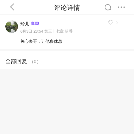
评论详情
0
玲儿
6月3日 23:54
第三十七章 暗香
关心表哥，让他多休息
首页
分类
精选
全部回复
（
0
）
完结
排行
书屋
我的书架